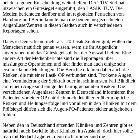
bei der eigenen Entscheidung weiterhelfen. Der TÜV Süd hat
inzwischen ein Gütesiegel eingeführt, den LASIK-TÜV. Die
Medien berichteten darüber und im regionalen Fernsehen von
Hamburg und Berlin konnte man die beiden ausgezeichneten
AugenLaserZentren in diesen Städten auch in verschiedenen
Reportagen sehen.
Da es in Deutschland mehr als 120 Lasik-Zentren gibt, wollen die
Menschen natürlich genau wissen, wem sie ihr Augenlicht
anvertrauen und das Gütesiegel soll bei der Auswahl helfen. Eine
andere Art der Medienberichte sind die Reportagen über
misslungene Operationen und hier findet man auch einige sehr
erschreckende Meldungen. Die Berichte erklären dabei auch die
Risiken, die mit einer Lasik-OP verbunden sind. Trockene Augen,
eine Verminderung der Sehkraft oder im schlimmsten Fall Blindheit
auf einem Auge sind einige der häufig genannten Risiken. Die
verschiedenen Augenlaser Zentren in Deutschland informieren ihre
Patienten vor einer OP natürlich noch detaillierter über mögliche
Risiken und Heilungserfolge und vor allem in den Kliniken mit dem
Prüfsiegel dürfen sich die Augen-PO-Patienten sicher aufgehoben
fühlen.
Neben den in Deutschland sitzenden Kliniken und Zentren gibt es
natürlich auch Berichte über Kliniken im Ausland, doch hier sollte
man mit Bedacht agieren, denn nicht immer sind die